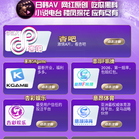
激情A片，看杏吧
最新开业，福利
2026，第一赔率，
多多。
包赔红包。
最受用户信任的
亚洲最权威体育游
投注平台
戏平台，皇马战略
伙伴