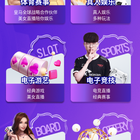
皇马全球战略合作伙伴
真人娱乐
美女直播陪你娱乐
多种玩法
经典游戏
电竞直播
美女直播
经典赛事